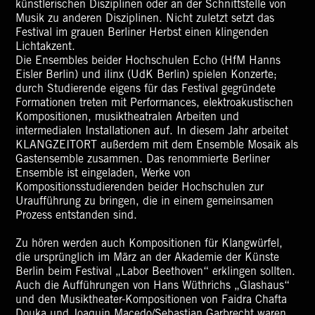
künstlerischen Disziplinen oder an der Schnittstelle von
Musik zu anderen Disziplinen. Nicht zuletzt setzt das
Festival im grauen Berliner Herbst einen klingenden
Lichtakzent.
Die Ensembles beider Hochschulen Echo (HfM Hanns
Eisler Berlin) und ilinx (UdK Berlin) spielen Konzerte;
durch Studierende eigens für das Festival gegründete
Formationen treten mit Performances, elektroakustischen
Kompositionen, musiktheatralen Arbeiten und
intermedialen Installationen auf. In diesem Jahr arbeitet
KLANGZEITORT außerdem mit dem Ensemble Mosaik als
Gastensemble zusammen. Das renommierte Berliner
Ensemble ist eingeladen, Werke von
Kompositionsstudierenden beider Hochschulen zur
Uraufführung zu bringen, die in einem gemeinsamen
Prozess entstanden sind.
Zu hören werden auch Kompositionen für Klangwürfel,
die ursprünglich im März an der Akademie der Künste
Berlin beim Festival „Labor Beethoven“ erklingen sollten.
Auch die Aufführungen von Hans Wüthrichs „Glashaus“
und den Musiktheater-Kompositionen von Faidra Chafta
Douka und Joaquin Macedo/Sebastian Garbrecht waren