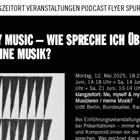
GZEITORT
VERANSTALTUNGEN
PODCAST
FLYER
SPU
Y MUSIC – WIE SPRECHE ICH ÜB
INE MUSIK?
Montag, 12. Mai 2025, 18-20
Juni, 14-18 Uhr + Sa, 14 Jun
Uhr + Sa, 21 Juni, 10-14 Uhr
klangzeitort: Me, myself & m
Musizieren / meine Musik?
UdK Berlin, Bundesallee, R
Bei Einführungsveranstaltunge
bei Präsentationen – immer wi
und Komponist:innen vor der 
sprechen. Was zeichnet das e