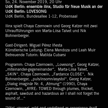
So, 24. November 2019, 20 Uhr
UdK Berlin: ensemble ilinx, Studio für Neue Musik an der
UdK Berlin:
LOVESONG
UdK Berlin, Bundesallee 1-12, Probensaal
Ilinx spielt Chaya Czernowin und Georg Katzer mit zwei
Uhraufführungen von Marta-Liisa Talvet und Nik
Bohnenberger.
Gast-Dirigent: Miguel Pérez Iñesta
Künstlerische Leitung: Elena Mendoza und Leah Muir
Betreuende Tutorin: Matilda Cubarsi
Programm: Chaya Czernowin, „Lovesong“, Georg Katzer,
„miteinander-gegeneinander“, Marta-Liisa Talvet,
„SKIN“, Chaya Czernowin, „Fardance CLOSE“, Nik
Bohnenberger, „puls/insomn/asystol“, Georg Katzer,
„Dialog imaginär Nr. 4, ‚Atmung‘" (1990), Chaya
Czernowin, „AYRE: TOWED through plumes, thicket,
asphalt, sawdust and hazardous air I shall not forget the
sound of...“