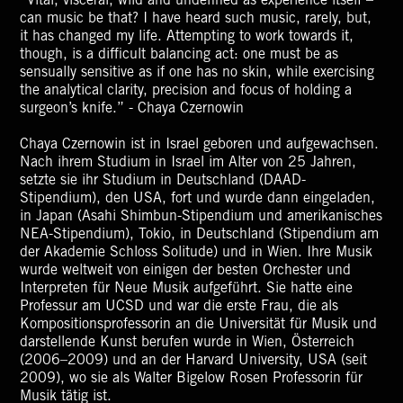
“Vital, visceral, wild and undefined as experience itself –
can music be that? I have heard such music, rarely, but,
it has changed my life. Attempting to work towards it,
though, is a difficult balancing act: one must be as
sensually sensitive as if one has no skin, while exercising
the analytical clarity, precision and focus of holding a
surgeon’s knife.” - Chaya Czernowin
Chaya Czernowin ist in Israel geboren und aufgewachsen.
Nach ihrem Studium in Israel im Alter von 25 Jahren,
setzte sie ihr Studium in Deutschland (DAAD-
Stipendium), den USA, fort und wurde dann eingeladen,
in Japan (Asahi Shimbun-Stipendium und amerikanisches
NEA-Stipendium), Tokio, in Deutschland (Stipendium am
der Akademie Schloss Solitude) und in Wien. Ihre Musik
wurde weltweit von einigen der besten Orchester und
Interpreten für Neue Musik aufgeführt. Sie hatte eine
Professur am UCSD und war die erste Frau, die als
Kompositionsprofessorin an die Universität für Musik und
darstellende Kunst berufen wurde in Wien, Österreich
(2006–2009) und an der Harvard University, USA (seit
2009), wo sie als Walter Bigelow Rosen Professorin für
Musik tätig ist.