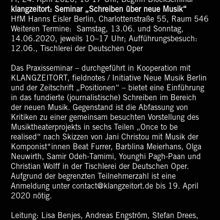
klangzeitort: Seminar „Schreiben über neue Musik“
HfM Hanns Eisler Berlin, Charlottenstraße 55, Raum 546
Weiteren Termine: Samstag, 13.06. und Sonntag,
14.06.2020, jeweils 10–17 Uhr; Aufführungsbesuch:
12.06., Tischlerei der Deutschen Oper
Das Praxisseminar – durchgeführt in Kooperation mit
KLANGZEITORT, fieldnotes / Initiative Neue Musik Berlin
und der Zeitschrift „Positionen“ – bietet eine Einführung
in das fundierte (journalistische) Schreiben im Bereich
der neuen Musik. Gegenstand ist die Abfassung von
Kritiken zu einer gemeinsam besuchten Vorstellung des
Musiktheaterprojekts in sechs Teilen „Once to be
realised“ nach Skizzen von Jani Christou mit Musik der
Komponist*innen Beat Furrer, Barblina Meierhans, Olga
Neuwirth, Samir Odeh-Tamimi, Younghi Pagh-Paan und
Christian Wolff in der Tischlerei der Deutschen Oper.
Aufgrund der begrenzten Teilnehmerzahl ist eine
Anmeldung unter contact@klangzeitort.de bis 19. April
2020 nötig.
Leitung: Lisa Benjes, Andreas Engström, Stefan Drees,