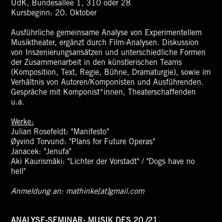
UdK, Bundesallee 1, 310 oder 28
Kursbeginn: 20. Oktober
Ausführliche gemeinsame Analyse von Experimentellem
Musiktheater, ergänzt durch Film-Analysen. Diskussion
von Inszenierungsansätzen und unterschiedliche Formen
der Zusammenarbeit in den künstlerischen Teams
(Komposition, Text, Regie, Bühne, Dramaturgie), sowie im
Verhältnis von Autoren/Komponisten und Ausführenden.
Gespräche mit Komponist*innen, Theaterschaffenden
u.a.
Werke:
Julian Rosefeldt: "Manifesto"
Øyvind Torvund: "Plans for Future Operas"
Janacek: "Jenufa"
Aki Kaurismäki: "Lichter der Vorstadt" / "Dogs have no
hell"
Anmeldung an: mathinke[at]gmail.com
ANALYSE-SEMINAR: MUSIK DES 20./21.