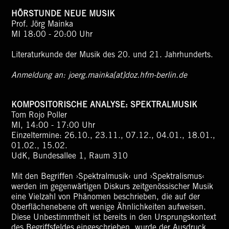
HÖRSTUNDE NEUE MUSIK
Prof. Jörg Mainka
MI 18:00 - 20:00 Uhr
Literaturkunde der Musik des 20. und 21. Jahrhunderts.
Anmeldung an:
joerg.mainka[at]doz.hfm-berlin.de
KOMPOSITORISCHE ANALYSE: SPEKTRALMUSIK
Tom Rojo Poller
MI, 14:00 - 17:00 Uhr
Einzeltermine: 26.10., 23.11., 07.12., 04.01., 18.01.,
01.02., 15.02.
UdK, Bundesallee 1, Raum 310
Mit den Begriffen ›Spektralmusik‹ und ›Spektralismus‹
werden im gegenwärtigen Diskurs zeitgenössischer Musik
eine Vielzahl von Phänomen beschrieben, die auf der
Oberflächenebene oft wenige Ähnlichkeiten aufweisen.
Diese Unbestimmtheit ist bereits in den Ursprungskontext
des Begriffsfeldes eingeschrieben, wurde der Ausdruck